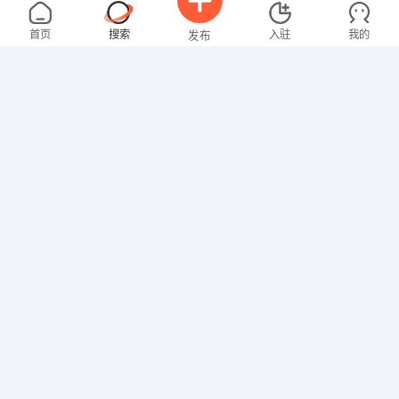
叶女士
4000-5000元
08-07
不限区域
全职
首页
搜索
入驻
我的
发布
技工/普工
张先生
4000-5000元
08-07
不限区域
全职
大专
招聘信息
求职简历
技工/普工
梁先生
4000-5000元
08-06
不限区域
全职
高中
行政/后勤
卢女士
3000-4000元
08-06
不限区域
全职
大专