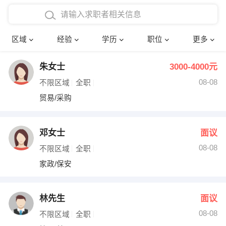
在校学生工作经验
本科
行政后勤
建筑装潢
确定
区域
经验
学历
职位
更多
三年以上工作经验
硕士
销售岗位
教师
朱女士
3000-4000元
四年以上工作经验
博士
文员
护士
08-08
不限区域
全职
五年以上工作经验
财务会计
传单派发
贸易/采购
十年以上工作经验
超市零售
促销导购
邓女士
面议
网络IT
保健按摩
08-08
不限区域
全职
家政/保安
快递员
前台接待
收银员
技术员/工程师
林先生
面议
08-08
水电/机修
部门经理
不限区域
全职